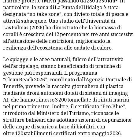
marine protette (MPA) passando da 280 a 350 km². In
particolare, la zona di La Punta del Hidalgo è stata
designata “no‑take zone”, con divieto totale di pesca e
attività subacquee. Uno studio dell’Università di
Las Palmas (2026) ha dimostrato che la biomassa di
coralli è cresciuta del 12 percento nei tre anni successivi
all’attuazione delle restrizioni, migliorando la
resilienza dell’ecosistema alle ondate di calore.
Le spiagge e le aree naturali, fulcro dell’attrattività
dell’arcipelago, stanno beneficiando di pratiche di
gestione più responsabili. Il programma
“Clean Beach 2026”, coordinato dall’Agenzia Portuale di
Tenerife, prevede la raccolta giornaliera di plastica
mediante droni autonomi dotati di sistemi di imaging
AI, che hanno rimosso 3 200 tonnellate di rifiuti marini
nel primo trimestre. Inoltre, il certificato “Eco‑Blue”,
introdotto dal Ministero del Turismo, riconosce le
strutture balneari che adottano sistemi di depurazione
delle acque di scarico a base di biofiltri, con
oltre 120 stabilimenti certificati entro maggio 2026.