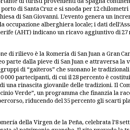
tante di turisti provenienti da Spagna continental
porto di Santa Cruz e si snoda per 12 chilometri 
hiesa di San Giovanni. L’evento genera un incr
la occupazione alberghiera locale; i dati dell’As
erife (AHT) indicano un ricavo aggiuntivo di 27 m
ne di rilievo è la Romería di San Juan a Gran Can
rteo parte dalla pieve di San Juan e attraversa la 
gruppi di “gaiteros” che suonano le tradizionali 
0 000 partecipanti, di cui il 28 percento è costitu
 di una rinascita giovanile delle tradizioni. Il C
rocinio Verde”, un programma che finanzia la rac
 percorso, riducendo del 35 percento gli scarti pla
omería della Virgen de la Peña, celebrata l’8 set
gata al patrimonio guanche. Il rito prevede la t