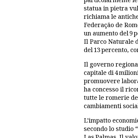
statua in pietra v
richiama le antiche
Federação de Romer
un aumento del 9 pe
Il Parco Naturale 
del 13 percento, co
Il governo regional
capitale di 4 milion
promuovere laborat
ha concesso il ri
tutte le romerie de
cambiamenti social
L’impatto economic
secondo lo studio 
Las Palmas. Il valo