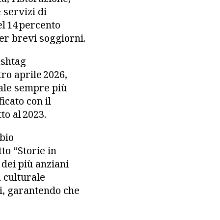
 servizi di
l 14 percento
per brevi soggiorni.
ashtag
ro aprile 2026,
tale sempre più
icato con il
to al 2023.
bio
to “Storie in
dei più anziani
a culturale
ti, garantendo che