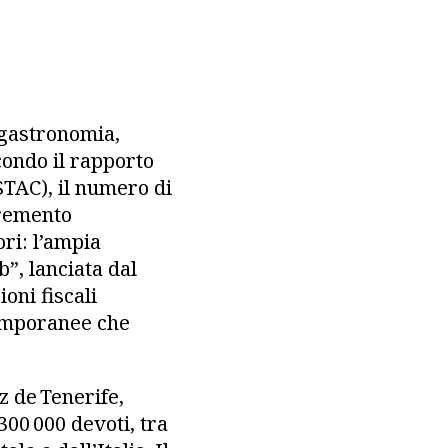
 gastronomia,
econdo il rapporto
STAC), il numero di
cremento
ori: l’ampia
”, lanciata dal
oni fiscali
temporanee che
z de Tenerife,
 300 000 devoti, tra