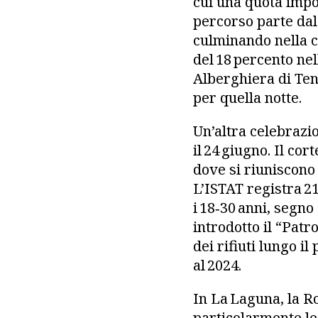
cui una quota impor
percorso parte dal 
culminando nella c
del 18 percento nel
Alberghiera di Ten
per quella notte.
Un’altra celebrazio
il 24 giugno. Il co
dove si riuniscono 
L’ISTAT registra 21
i 18‑30 anni, segno
introdotto il “Pat
dei rifiuti lungo il
al 2024.
In La Laguna, la R
particolarmente le