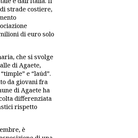
e e dall’Italia. Il
di strade costiere,
emento
sociazione
ilioni di euro solo
aria, che si svolge
valle di Agaete,
“timple” e “laúd”.
ito da giovani fra
omune di Agaete ha
colta differenziata
stici rispetto
tembre, è
rasposizione di una