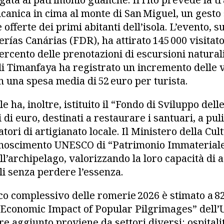
ulcanica in cima al monte di San Miguel, un gesto
 offerte dei primi abitanti dell’isola. L’evento, 
ías Canárias (FDR), ha attirato 145 000 visitato
rcento delle prenotazioni di escursioni naturali
di Timanfaya ha registrato un incremento delle v
n una spesa media di 52 euro per turista.
e ha, inoltre, istituito il “Fondo di Sviluppo de
i di euro, destinati a restaurare i santuari, a pul
ori di artigianato locale. Il Ministero della Cul
conoscimento UNESCO di “Patrimonio Immateriale
ll’archipelago, valorizzando la loro capacità di a
i senza perdere l’essenza.
o complessivo delle romerie 2026 è stimato a 82 
“Economic Impact of Popular Pilgrimages” dell’U
re aggiunto proviene da settori diversi: ospitalit