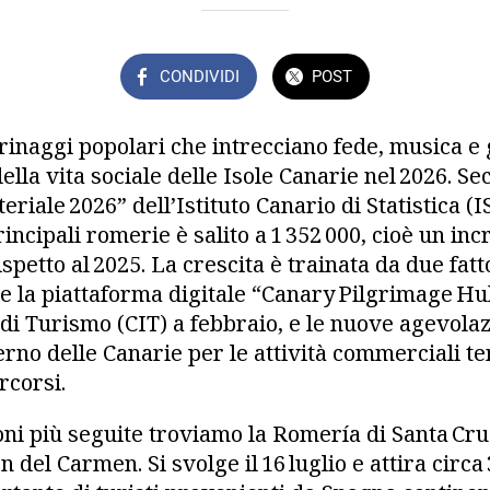
CONDIVIDI
POST
rinaggi popolari che intrecciano fede, musica e
ella vita sociale delle Isole Canarie nel 2026. S
iale 2026” dell’Istituto Canario di Statistica (I
rincipali romerie è salito a 1 352 000, cioè un in
ispetto al 2025. La crescita è trainata da due fatt
 la piattaforma digitale “Canary Pilgrimage Hub
di Turismo (CIT) a febbraio, e le nuove agevolazi
erno delle Canarie per le attività commerciali 
rcorsi.
oni più seguite troviamo la Romería di Santa Cru
 del Carmen. Si svolge il 16 luglio e attira circa