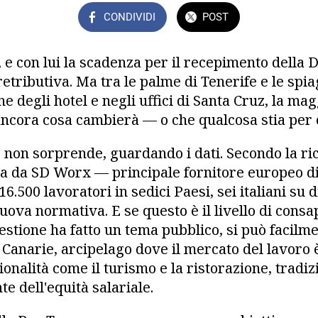
CONDIVIDI
POST
 e con lui la scadenza per il recepimento della 
etributiva. Ma tra le palme di Tenerife e le spi
ne degli hotel e negli uffici di Santa Cruz, la ma
ancora cosa cambierà — o che qualcosa stia per
 non sorprende, guardando i dati. Secondo la r
a da SD Worx — principale fornitore europeo di
16.500 lavoratori in sedici Paesi, sei italiani su 
uova normativa. E se questo è il livello di cons
estione ha fatto un tema pubblico, si può facil
 Canarie, arcipelago dove il mercato del lavoro
gionalità come il turismo e la ristorazione, trad
te dell'equità salariale.