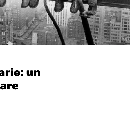
arie: un
tare