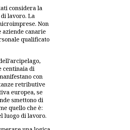
tati considera la
 di lavoro. La
 microimprese. Non
le aziende canarie
rsonale qualificato
dell'arcipelago,
 centinaia di
 manifestano con
tanze retributive
tiva europea, se
ende smettono di
me quello che è:
l luogo di lavoro.
Superare una logica