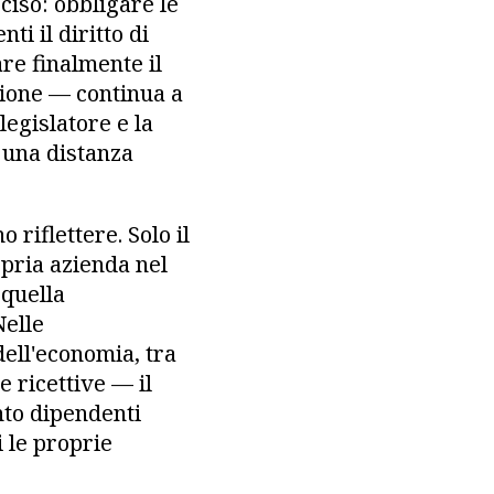
ciso: obbligare le
ti il diritto di
are finalmente il
zione — continua a
legislatore e la
a una distanza
riflettere. Solo il
pria azienda nel
 quella
Nelle
ell'economia, tra
e ricettive — il
nto dipendenti
 le proprie