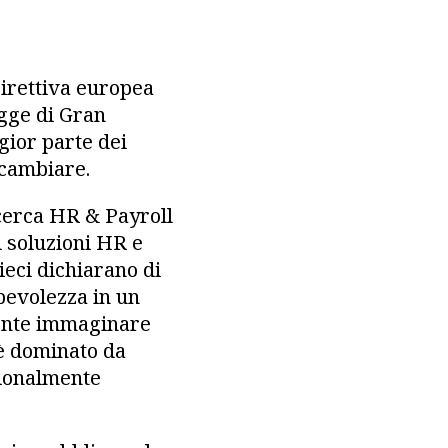
Direttiva europea
agge di Gran
ggior parte dei
 cambiare.
icerca HR & Payroll
 soluzioni HR e
dieci dichiarano di
apevolezza in un
mente immaginare
 è dominato da
izionalmente