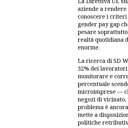
La Direttiva UE su
aziende a rendere p
conoscere i criteri
gender pay gap che
pesare soprattutto 
realtà quotidiana d
enorme.
La ricerca di SD Wo
32% dei lavoratori
monitorare e corre
percentuale scende 
microimprese — che
negozi di vicinato,
problema è ancora 
mette a disposizio
politiche retributi