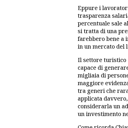
Eppure i lavoratori
trasparenza salaria
percentuale sale a
si tratta di una pr
farebbero bene a i
in un mercato del 
Il settore turisti
capace di generare
migliaia di person
maggiore evidenza: 
tra generi che rar
applicata davvero,
considerarla un ad
un investimento nel
Come ricorda Chiar