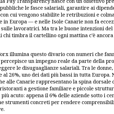
lla Pay Transparency nasce con un obiettivo pre
ubbliche le fasce salariali, garantire ai dipenden
 con cui vengono stabilite le retribuzioni e colm
 in Europa — e nelle Isole Canarie non fa ecce
sulle lavoratrici. Ma tra le buone intenzioni del 
i chi timbra il cartellino ogni mattina c'è ancor
rx illumina questo divario con numeri che fanno 
 percepisce un impegno reale da parte della pro
ggere le disuguaglianze salariali. Tra le donne,
al 26%, uno dei dati più bassi in tutta Europa. 
 alle Canarie rappresentano la spina dorsale d
 ristoranti a gestione familiare e piccole struttur
più acuto: appena il 6% delle aziende sotto i ce
ne strumenti concreti per rendere comprensibili
ve.