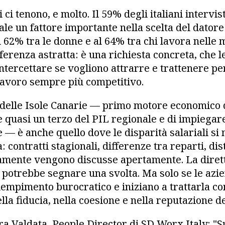
 ci tenono, e molto. Il 59% degli italiani intervis
le un fattore importante nella scelta del datore
l 62% tra le donne e al 64% tra chi lavora nelle
eferenza astratta: è una richiesta concreta, che 
ntercettare se vogliono attrarre e trattenere pe
lavoro sempre più competitivo.
co delle Isole Canarie — primo motore economico 
 quasi un terzo del PIL regionale e di impiegare
e — è anche quello dove le disparità salariali si
contratti stagionali, differenze tra reparti, dis
amente vengono discusse apertamente. La diret
 potrebbe segnare una svolta. Ma solo se le azi
empimento burocratico e iniziano a trattarla co
la fiducia, nella coesione e nella reputazione de
a Valdata, People Director di SD Worx Italy: "