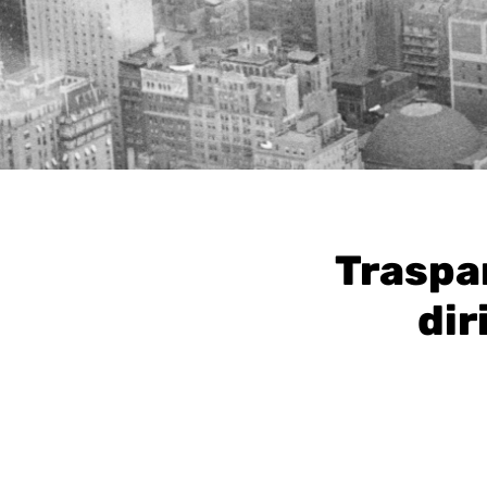
Traspar
dir