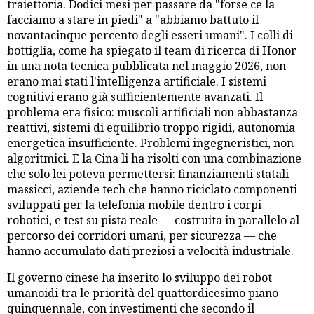
traiettoria. Dodici mesi per passare da "forse ce la
facciamo a stare in piedi" a "abbiamo battuto il
novantacinque percento degli esseri umani". I colli di
bottiglia, come ha spiegato il team di ricerca di Honor
in una nota tecnica pubblicata nel maggio 2026, non
erano mai stati l'intelligenza artificiale. I sistemi
cognitivi erano già sufficientemente avanzati. Il
problema era fisico: muscoli artificiali non abbastanza
reattivi, sistemi di equilibrio troppo rigidi, autonomia
energetica insufficiente. Problemi ingegneristici, non
algoritmici. E la Cina li ha risolti con una combinazione
che solo lei poteva permettersi: finanziamenti statali
massicci, aziende tech che hanno riciclato componenti
sviluppati per la telefonia mobile dentro i corpi
robotici, e test su pista reale — costruita in parallelo al
percorso dei corridori umani, per sicurezza — che
hanno accumulato dati preziosi a velocità industriale.
Il governo cinese ha inserito lo sviluppo dei robot
umanoidi tra le priorità del quattordicesimo piano
quinquennale, con investimenti che secondo il