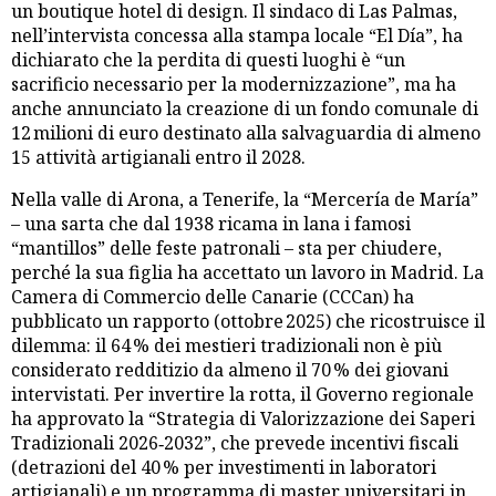
un boutique hotel di design. Il sindaco di Las Palmas,
nell’intervista concessa alla stampa locale “El Día”, ha
dichiarato che la perdita di questi luoghi è “un
sacrificio necessario per la modernizzazione”, ma ha
anche annunciato la creazione di un fondo comunale di
12 milioni di euro destinato alla salvaguardia di almeno
15 attività artigianali entro il 2028.
Nella valle di Arona, a Tenerife, la “Mercería de María”
– una sarta che dal 1938 ricama in lana i famosi
“mantillos” delle feste patronali – sta per chiudere,
perché la sua figlia ha accettato un lavoro in Madrid. La
Camera di Commercio delle Canarie (CCCan) ha
pubblicato un rapporto (ottobre 2025) che ricostruisce il
dilemma: il 64 % dei mestieri tradizionali non è più
considerato redditizio da almeno il 70 % dei giovani
intervistati. Per invertire la rotta, il Governo regionale
ha approvato la “Strategia di Valorizzazione dei Saperi
Tradizionali 2026‑2032”, che prevede incentivi fiscali
(detrazioni del 40 % per investimenti in laboratori
artigianali) e un programma di master universitari in