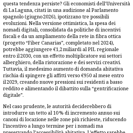
questa tendenza persiste? Gli economisti dell’Università
di La Laguna, citati in una audizione al Parlamento
spagnolo (giugno 2026), ipotizzano tre possibili
evoluzioni. Nella versione ottimistica, la spesa dei
nomadi digitali, consolidata da politiche di incentivi
fiscali e da un ampliamento della rete in fibra ottica
(progetto “Fiber Canarias”, completato nel 2024),
potrebbe aggiungere €1,2 miliardi al PIL regionale
entro il 2030, con un effetto moltiplicatore sui settori
alberghiero, della ristorazione e dei servizi creativi.
Tuttavia, il medesimo aumento di domanda abitativa
rischia di spingere gli affitti verso €950 al mese entro
il 2029, creando nuove pressioni sui residenti a basso
reddito e alimentando il dibattito sulla “gentrificazione
digitale”.
Nel caso prudente, le autorità deciderebbero di
introdurre un tetto al 10 % di incremento annuo sui
canoni di locazione nelle zone più richieste, riducendo
l’incentivo a lungo termine per i nomadi ma
preservando l’accessibilità abitativa. L’effetto sarebbe