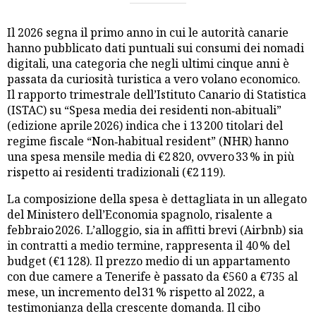
Il 2026 segna il primo anno in cui le autorità canarie
hanno pubblicato dati puntuali sui consumi dei nomadi
digitali, una categoria che negli ultimi cinque anni è
passata da curiosità turistica a vero volano economico.
Il rapporto trimestrale dell’Istituto Canario di Statistica
(ISTAC) su “Spesa media dei residenti non‑abituali”
(edizione aprile 2026) indica che i 13 200 titolari del
regime fiscale “Non‑habitual resident” (NHR) hanno
una spesa mensile media di €2 820, ovvero 33 % in più
rispetto ai residenti tradizionali (€2 119).
La composizione della spesa è dettagliata in un allegato
del Ministero dell’Economia spagnolo, risalente a
febbraio 2026. L’alloggio, sia in affitti brevi (Airbnb) sia
in contratti a medio termine, rappresenta il 40 % del
budget (€1 128). Il prezzo medio di un appartamento
con due camere a Tenerife è passato da €560 a €735 al
mese, un incremento del 31 % rispetto al 2022, a
testimonianza della crescente domanda. Il cibo