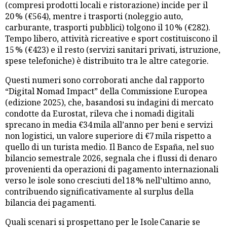
(compresi prodotti locali e ristorazione) incide per il
20 % (€564), mentre i trasporti (noleggio auto,
carburante, trasporti pubblici) tolgono il 10 % (€282).
Tempo libero, attività ricreative e sport costituiscono il
15 % (€423) e il resto (servizi sanitari privati, istruzione,
spese telefoniche) è distribuito tra le altre categorie.
Questi numeri sono corroborati anche dal rapporto
“Digital Nomad Impact” della Commissione Europea
(edizione 2025), che, basandosi su indagini di mercato
condotte da Eurostat, rileva che i nomadi digitali
sprecano in media €34 mila all’anno per beni e servizi
non logistici, un valore superiore di €7 mila rispetto a
quello di un turista medio. Il Banco de España, nel suo
bilancio semestrale 2026, segnala che i flussi di denaro
provenienti da operazioni di pagamento internazionali
verso le isole sono cresciuti del 18 % nell’ultimo anno,
contribuendo significativamente al surplus della
bilancia dei pagamenti.
Quali scenari si prospettano per le Isole Canarie se