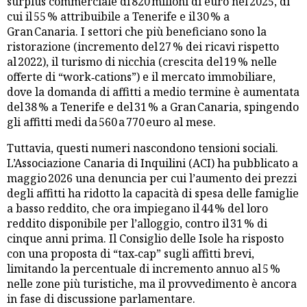
surplus commerciale di 820 milioni di euro nel 2025, di
cui il 55 % attribuibile a Tenerife e il 30 % a
Gran Canaria. I settori che più beneficiano sono la
ristorazione (incremento del 27 % dei ricavi rispetto
al 2022), il turismo di nicchia (crescita del 19 % nelle
offerte di “work‑cations”) e il mercato immobiliare,
dove la domanda di affitti a medio termine è aumentata
del 38 % a Tenerife e del 31 % a Gran Canaria, spingendo
gli affitti medi da 560 a 770 euro al mese.
Tuttavia, questi numeri nascondono tensioni sociali.
L’Associazione Canaria di Inquilini (ACI) ha pubblicato a
maggio 2026 una denuncia per cui l’aumento dei prezzi
degli affitti ha ridotto la capacità di spesa delle famiglie
a basso reddito, che ora impiegano il 44 % del loro
reddito disponibile per l’alloggio, contro il 31 % di
cinque anni prima. Il Consiglio delle Isole ha risposto
con una proposta di “tax‑cap” sugli affitti brevi,
limitando la percentuale di incremento annuo al 5 %
nelle zone più turistiche, ma il provvedimento è ancora
in fase di discussione parlamentare.