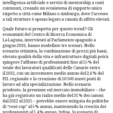
intelligenza artificiale e servizi di mentorship a costi
contenuti, creando un ecosistema di supporto unico
rispetto a città come Milano o Amburgo, dove l’accesso
a tali strutture è spesso legato a canoni di affitto elevati.
Quale futuro si prospetta per questo trend? Gli
economisti del Centro di Ricerca Economica di
La Laguna, intervistati al Parlamento spagnolo a
giugno 2026, hanno modellato tre scenari. Nello
scenario ottimista, la combinazione di prezzi più bassi,
elevata qualità della vita e infrastrutture digitali potrà
spingere l’afflusso di professionisti fino al 55 % del
totale dei lavoratori qualificati delle Canarie entro
il 2032, con un incremento medio annuo del 2,6 % del
PIL regionale e la creazione di 10 500 nuovi posti di
lavoro ad alta specializzazione. Nello scenario
prudente, la pressione sul mercato immobiliare – che
ha già registrato un rialzo medio del 31 % dei canoni
dal 2022 al 2025 – potrebbe essere mitigata da politiche
di “rent‑cap” al 5 % annuo, mantenendo la crescita dei
professionisti al 1,4 % annuo. Infine, lo scenario di