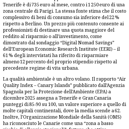
Tenerife è di 735 euro al mese, contro i 1 250 euro di una
zona centrale di Parigi. La stessa fonte stima che il costo
complessivo di beni di consumo sia inferiore del 22 %
rispetto a Berlino. Un prezzo più contenuto consente ai
professionisti di destinare una quota maggiore del
reddito al risparmio o all’investimento, come
dimostrato dal sondaggio “Digital Nomad Savings”
dell’European Economic Research Institute (EERI) – il
61 % degli intervistati ha riferito di risparmiare
almeno 12 percento del proprio stipendio rispetto al
precedente regime di vita urbana.
La qualità ambientale è un altro volano. Il rapporto “Air
Quality Index – Canary Islands” pubblicato dall’Agenzia
Spagnola per la Protezione dell’Ambiente (EPA) a
dicembre 2025 assegna a Tenerife e Gran Canaria
punteggi di 85‑90 su 100, un valore superiore a quello di
molte capitali continentali, dove la media scende a 62.
Inoltre, l’Organizzazione Mondiale della Sanità (OMS)
ha riconosciuto le Canarie come una “zona a basso