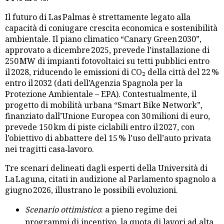
Il futuro di Las Palmas è strettamente legato alla
capacità di coniugare crescita economica e sostenibilità
ambientale. Il piano climatico “Canary Green 2030”,
approvato a dicembre 2025, prevede l’installazione di
250 MW di impianti fotovoltaici su tetti pubblici entro
il 2028, riducendo le emissioni di CO₂ della città del 22 %
entro il 2032 (dati dell’Agenzia Spagnola per la
Protezione Ambientale – EPA). Contestualmente, il
progetto di mobilità urbana “Smart Bike Network”,
finanziato dall’Unione Europea con 30 milioni di euro,
prevede 150 km di piste ciclabili entro il 2027, con
l’obiettivo di abbattere del 15 % l’uso dell’auto privata
nei tragitti casa‑lavoro.
Tre scenari delineati dagli esperti della Università di
La Laguna, citati in audizione al Parlamento spagnolo a
giugno 2026, illustrano le possibili evoluzioni.
Scenario ottimistico
: a pieno regime dei
programmi di incentivo, la quota di lavori ad alta