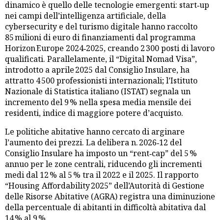
dinamico è quello delle tecnologie emergenti: start‑up
nei campi dell’intelligenza artificiale, della
cybersecurity e del turismo digitale hanno raccolto
85 milioni di euro di finanziamenti dal programma
Horizon Europe 2024‑2025, creando 2 300 posti di lavoro
qualificati. Parallelamente, il “Digital Nomad Visa”,
introdotto a aprile 2025 dal Consiglio Insulare, ha
attratto 4 500 professionisti internazionali; l’Istituto
Nazionale di Statistica italiano (ISTAT) segnala un
incremento del 9 % nella spesa media mensile dei
residenti, indice di maggiore potere d’acquisto.
Le politiche abitative hanno cercato di arginare
l’aumento dei prezzi. La delibera n. 2026‑12 del
Consiglio Insulare ha imposto un “rent‑cap” del 5 %
annuo per le zone centrali, riducendo gli incrementi
medi dal 12 % al 5 % tra il 2022 e il 2025. Il rapporto
“Housing Affordability 2025” dell’Autorità di Gestione
delle Risorse Abitative (AGRA) registra una diminuzione
della percentuale di abitanti in difficoltà abitativa dal
14 % al 9 %.