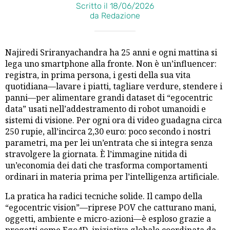
Scritto il 18/06/2026
da Redazione
Najiredi Sriranyachandra ha 25 anni e ogni mattina si
lega uno smartphone alla fronte. Non è un’influencer:
registra, in prima persona, i gesti della sua vita
quotidiana—lavare i piatti, tagliare verdure, stendere i
panni—per alimentare grandi dataset di “egocentric
data” usati nell’addestramento di robot umanoidi e
sistemi di visione. Per ogni ora di video guadagna circa
250 rupie, all’incirca 2,30 euro: poco secondo i nostri
parametri, ma per lei un’entrata che si integra senza
stravolgere la giornata. È l’immagine nitida di
un’economia dei dati che trasforma comportamenti
ordinari in materia prima per l’intelligenza artificiale.
La pratica ha radici tecniche solide. Il campo della
“egocentric vision”—riprese POV che catturano mani,
oggetti, ambiente e micro-azioni—è esploso grazie a
progetti come Ego4D, iniziativa globale coordinata da