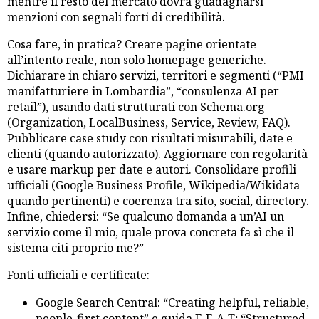
mentre il resto del mercato dovrà guadagnarsi
menzioni con segnali forti di credibilità.
Cosa fare, in pratica? Creare pagine orientate
all’intento reale, non solo homepage generiche.
Dichiarare in chiaro servizi, territori e segmenti (“PMI
manifatturiere in Lombardia”, “consulenza AI per
retail”), usando dati strutturati con Schema.org
(Organization, LocalBusiness, Service, Review, FAQ).
Pubblicare case study con risultati misurabili, date e
clienti (quando autorizzato). Aggiornare con regolarità
e usare markup per date e autori. Consolidare profili
ufficiali (Google Business Profile, Wikipedia/Wikidata
quando pertinenti) e coerenza tra sito, social, directory.
Infine, chiedersi: “Se qualcuno domanda a un’AI un
servizio come il mio, quale prova concreta fa sì che il
sistema citi proprio me?”
Fonti ufficiali e certificate:
Google Search Central: “Creating helpful, reliable,
people-first content” e guida E‑E‑A‑T; “Structured