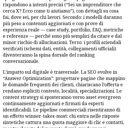
rispondono a intenti precisi (“Sei un imprenditore che
cerca X? Ecco come ti aiutiamo”), con dettagli su cosa
fai, dove sei, per chi lavori. Secondo: i modelli daranno
più peso a contenuti aggiornati e con prove di
esperienza reale — case study, portfolio, FAQ, metriche
e referenze — perché sono più semplici da citare e dal
minor rischio di allucinazioni. Terzo: i profili aziendali
verificati (schemi dati, entità, collegamenti ufficiali)
diventeranno la spina dorsale del ranking
conversazionale.
L’impatto sul digitale è trasversale. La SEO evolve in
“Answer Optimization”: progettare pagine che mappino
le domande frequenti dei clienti, chiariscano l’offerta e
rendano espliciti contesto, località, specializzazioni. Le
content strategy si sposteranno verso asset evergreen
continuamente aggiornati e firmati da esperti
identificabili. Le pipeline commerciali risentiranno di
un effetto winner-takes-most: chi entra nelle risposte
sintetiche cattura una quota maggiore di clic e contatti,