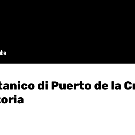
anico di Puerto de la C
toria
/2024